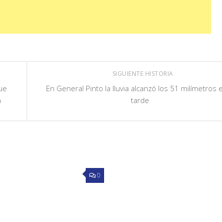
SIGUIENTE HISTORIA
ue
En General Pinto la lluvia alcanzó los 51 milímetros 
a
tarde
0