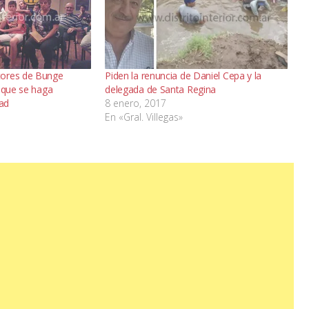
para
aumentar
o
disminuir
tores de Bunge
Piden la renuncia de Daniel Cepa y la
el
e que se haga
delegada de Santa Regina
dad
8 enero, 2017
volumen.
En «Gral. Villegas»