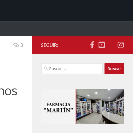
3
SEGUIR:
Buscar:
inos