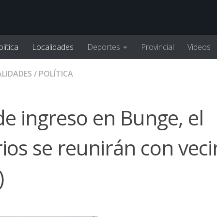
lítica
Localidades
Deportes
Provincial
Videos
LIDADES
/
POLÍTICA
 de ingreso en Bunge, el
ios se reunirán con vec
)