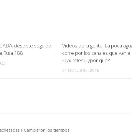
ADA: despiste seguido
Videos de la gente: La poca agu
la Ruta 188
corre por los canales que van a
«Laureles», ¿por qué?
023
31 OCTUBRE, 2016
cachetadas !! Cambiaron los tiempos