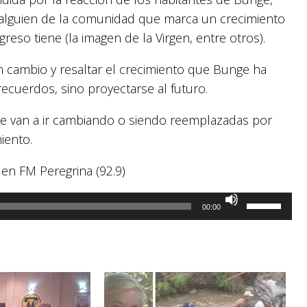
alguien de la comunidad que marca un crecimiento
greso tiene (la imagen de la Virgen, entre otros).
 cambio y resaltar el crecimiento que Bunge ha
recuerdos, sino proyectarse al futuro.
ue van a ir cambiando o siendo reemplazadas por
iento.
 en FM Peregrina (92.9)
Utiliza
00:00
las
teclas
de
flecha
arriba/abaj