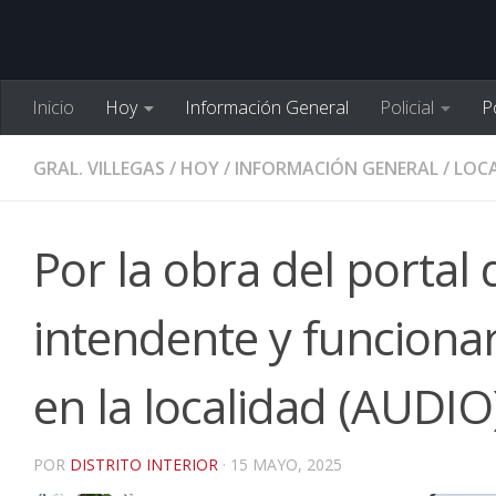
Inicio
Hoy
Información General
Policial
Po
GRAL. VILLEGAS
/
HOY
/
INFORMACIÓN GENERAL
/
LOCA
Por la obra del portal
intendente y funcionar
en la localidad (AUDIO
POR
DISTRITO INTERIOR
·
15 MAYO, 2025