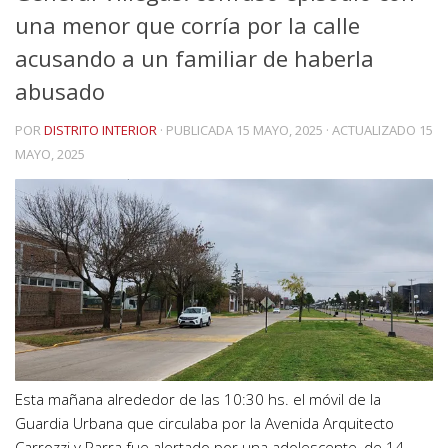
una menor que corría por la calle
acusando a un familiar de haberla
abusado
POR
DISTRITO INTERIOR
· PUBLICADA
15 MAYO, 2025
· ACTUALIZADO
15
MAYO, 2025
Esta mañana alrededor de las 10:30 hs. el móvil de la
Guardia Urbana que circulaba por la Avenida Arquitecto
Carrozzi y Parra fue alertado por una adolescente, de 14