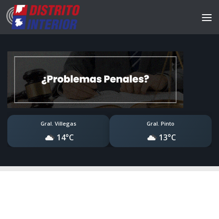
Gral. Villegas
Gral. Pinto
14°C
13°C