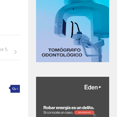
se 5,
4