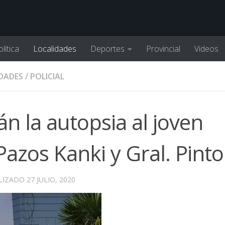
lítica
Localidades
Deportes
Provincial
Videos
DADES
/
POLICIAL
rán la autopsia al joven
Pazos Kanki y Gral. Pinto
ALIZADO
27 JULIO, 2020