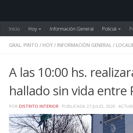
Inicio
Hoy
Información General
Policial
Po
GRAL. PINTO
/
HOY
/
INFORMACIÓN GENERAL
/
LOCALI
A las 10:00 hs. realiza
hallado sin vida entre 
POR
DISTRITO INTERIOR
· PUBLICADA
27 JULIO, 2020
· ACTU