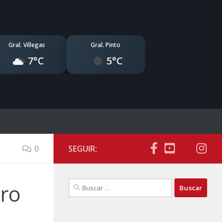
Gral. Villegas
Gral. Pinto
7°C
5°C
0
SEGUIR:
Buscar:
tro