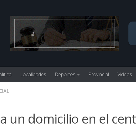
lítica
Localidades
Deportes
Provincial
Videos
CIAL
na un domicilio en el cen