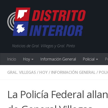
Noticias de Gral. Villegas y Gral. Pinto
Inicio
Hoy
Información General
Policial
Po
GRAL. VILLEGAS
/
HOY
/
INFORMACIÓN GENERAL
/
POLI
La Policía Federal alla