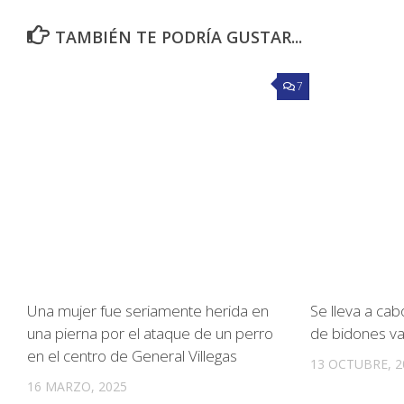
TAMBIÉN TE PODRÍA GUSTAR...
7
Una mujer fue seriamente herida en
Se lleva a ca
una pierna por el ataque de un perro
de bidones vac
en el centro de General Villegas
13 OCTUBRE, 2
16 MARZO, 2025