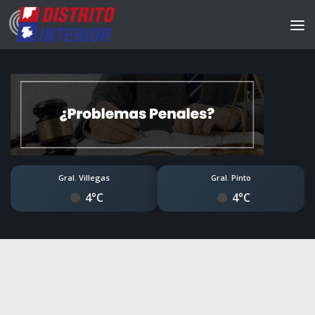
Gral. Villegas
Gral. Pinto
4°C
4°C