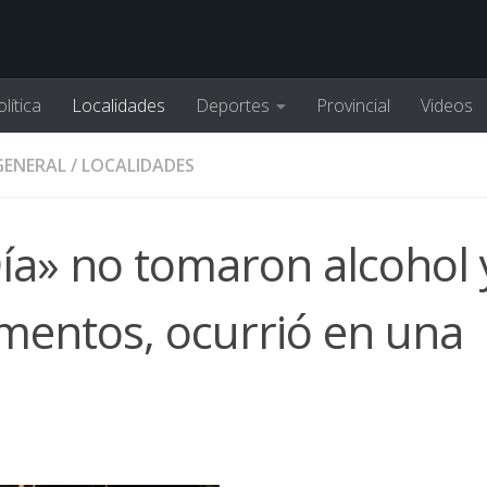
lítica
Localidades
Deportes
Provincial
Videos
GENERAL
/
LOCALIDADES
Día» no tomaron alcohol 
imentos, ocurrió en una