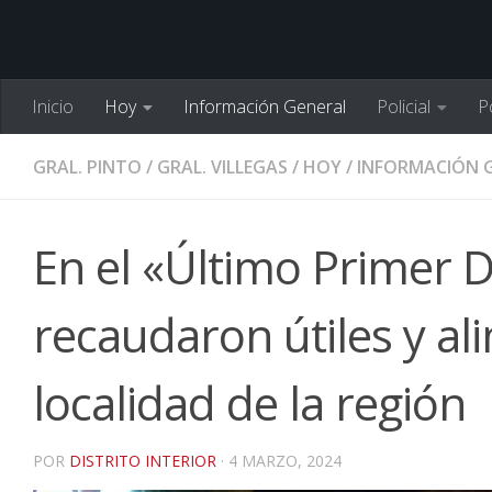
Inicio
Hoy
Información General
Policial
Po
GRAL. PINTO
/
GRAL. VILLEGAS
/
HOY
/
INFORMACIÓN 
En el «Último Primer 
recaudaron útiles y al
localidad de la región
POR
DISTRITO INTERIOR
·
4 MARZO, 2024