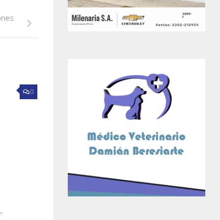
ones
0
r