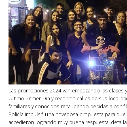
Las promociones 2024 van empezando las clases y 
Último Primer Día y recorren calles de sus localida
familiares y conocidos recaudando bebidas alcohól
Policía impulsó una novedosa propuesta para que l
accedieron logrando muy buena respuesta, detalla el