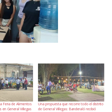
ra Feria de Alimentos
Una propuesta que recorre todo el distrito
 en General Villegas
de General Villegas: Banderaló recibió