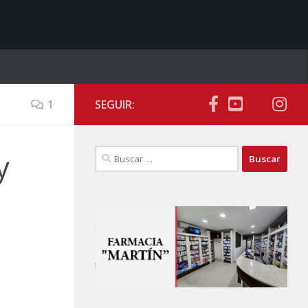
1
SEGUIR:
Buscar:
y