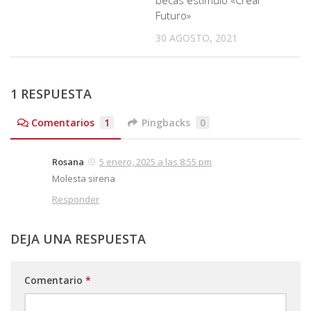
becas estímulo «Creal
Futuro»
30 AGOSTO, 2021
1 RESPUESTA
Comentarios
1
Pingbacks
0
Rosana
5 enero, 2025 a las 8:55 pm
Molesta sirena
Responder
DEJA UNA RESPUESTA
Comentario
*