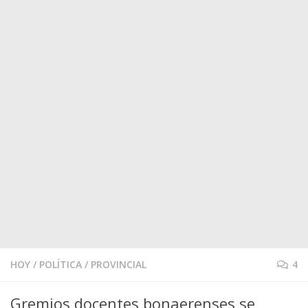
HOY
/
POLÍTICA
/
PROVINCIAL
4
Gremios docentes bonaerenses se