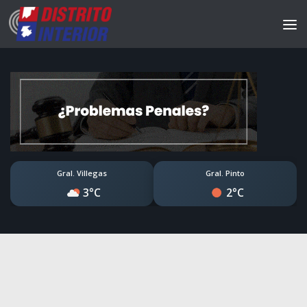
Gral. Villegas
Gral. Pinto
3°C
2°C