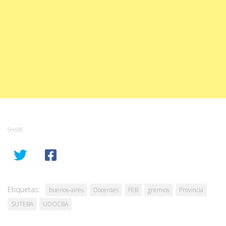
SHARE
Etiquetas:
buenos-aires
Docentes
FEB
gremios
Provincia
SUTEBA
UDOCBA