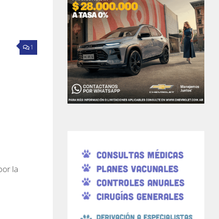
1
or la