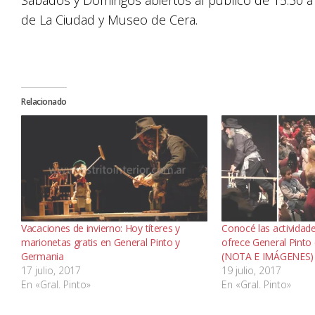
Sábados y Domingos abiertos al público de 15:30 a
de La Ciudad y Museo de Cera.
Relacionado
Vacaciones de invierno: Hoy títeres y
Conocé las actividade
marionetas gratis en General Pinto y
ofrece General Pinto
Germania
(NOTA E IMÁGENES)
17 julio, 2017
19 julio, 2017
En «Gral. Pinto»
En «Gral. Pinto»