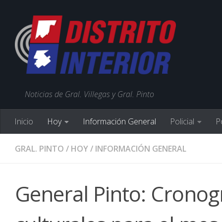
Noticias de Gral. Villegas y Gral. Pinto
Inicio
Hoy
Información General
Policial
Po
GRAL. PINTO
/
HOY
/
INFORMACIÓN GENERAL
General Pinto: Cronog