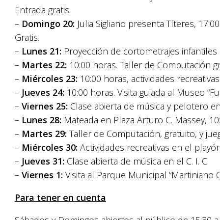
Entrada gratis.
–
Domingo 20:
Julia Sigliano presenta Títeres, 17:0
Gratis.
–
Lunes 21:
Proyección de cortometrajes infantiles en
–
Martes 22:
10:00 horas. Taller de Computación grat
–
Miércoles 23:
10:00 horas, actividades recreativas 
–
Jueves 24:
10:00 horas. Visita guiada al Museo “F
–
Viernes 25:
Clase abierta de música y pelotero en e
–
Lunes 28:
Mateada en Plaza Arturo C. Massey, 10:0
–
Martes 29:
Taller de Computación, gratuito, y juego
–
Miércoles 30:
Actividades recreativas en el playón 
–
Jueves 31:
Clase abierta de música en el C. I. C.
–
Viernes 1:
Visita al Parque Municipal “Martiniano C
Para tener en cuenta