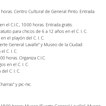
0 horas. Centro Cultural de General Pinto. Entrada
 el C.I.C., 10:00 horas. Entrada gratis.
uito para chicos de 6 a 12 años en el C. I. C.
en el playón del C. I. C.
uerte General Lavalle” y Museo de la Ciudad.
l C. I. C.
0 horas. Organiza C.I.C.
s en el C. I. C.
del C. I. C.
harras” y pic-nic.