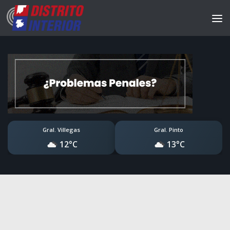
Gral. Villegas
Gral. Pinto
12°C
13°C