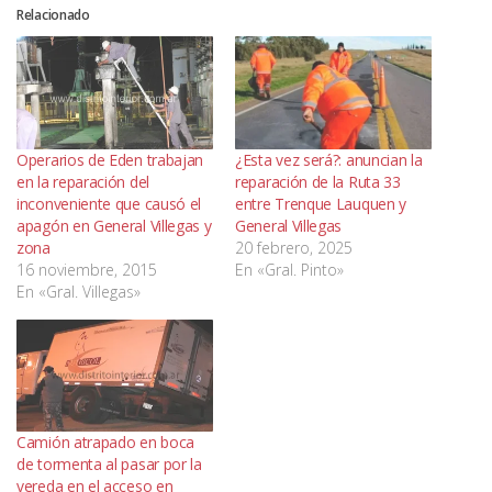
Relacionado
Operarios de Eden trabajan
¿Esta vez será?: anuncian la
en la reparación del
reparación de la Ruta 33
inconveniente que causó el
entre Trenque Lauquen y
apagón en General Villegas y
General Villegas
zona
20 febrero, 2025
16 noviembre, 2015
En «Gral. Pinto»
En «Gral. Villegas»
Camión atrapado en boca
de tormenta al pasar por la
vereda en el acceso en