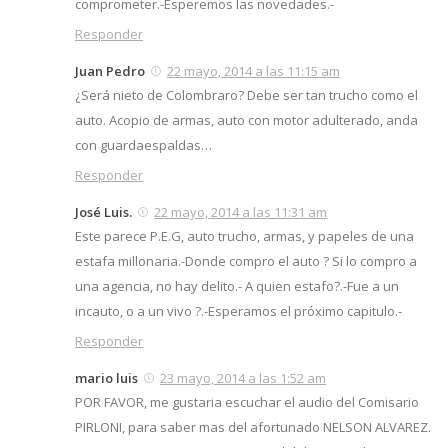
comprometer.-Esperemos las novedades.-
Responder
Juan Pedro
22 mayo, 2014 a las 11:15 am
¿Será nieto de Colombraro? Debe ser tan trucho como el
auto. Acopio de armas, auto con motor adulterado, anda
con guardaespaldas…
Responder
José Luis.
22 mayo, 2014 a las 11:31 am
Este parece P.E.G, auto trucho, armas, y papeles de una
estafa millonaria.-Donde compro el auto ? Si lo compro a
una agencia, no hay delito.- A quien estafo?.-Fue a un
incauto, o a un vivo ?.-Esperamos el próximo capitulo.-
Responder
mario luis
23 mayo, 2014 a las 1:52 am
POR FAVOR, me gustaria escuchar el audio del Comisario
PIRLONI, para saber mas del afortunado NELSON ALVAREZ.