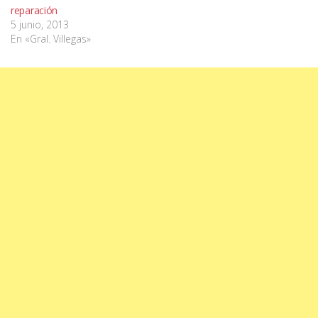
reparación
5 junio, 2013
En «Gral. Villegas»