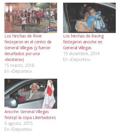
Los hinchas de River
Los hinchas de Racing
festejaron en el centro de
festejaron anoche en
General Villegas (y fueron
General Villegas
desafiados por una
15 diciembre, 2014
«bostera»)
En «Deportes»
15 marzo, 2018
En «Deportes»
Anoche: General Villegas
festejó la copa Libertadores
6 agosto, 2015
En «Deportes»