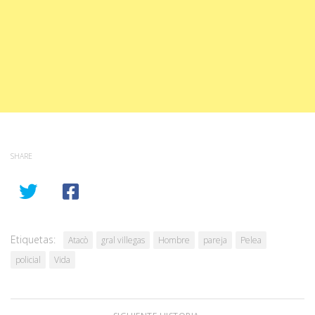
SHARE
Etiquetas:
Atacò
gral villegas
Hombre
pareja
Pelea
policial
Vida