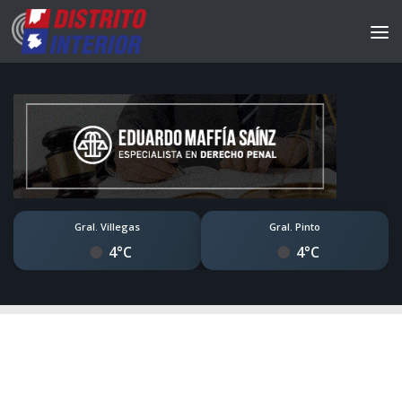
Gral. Villegas
Gral. Pinto
4°C
4°C