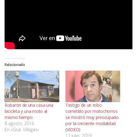
Relacionado
Robaron de una casa una
Testigo de un robo
bicicleta y una moto al
cometido por motochorros
mismo tiempo
se mostró muy preocupado
8 agosto, 2016
por la creciente modalidad
En «Gral. Villegas»
(VIDEO)
11 julio, 2019