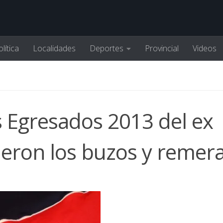
lítica
Localidades
Deportes
Provincial
Videos
os Egresados 2013 del ex
ieron los buzos y remer