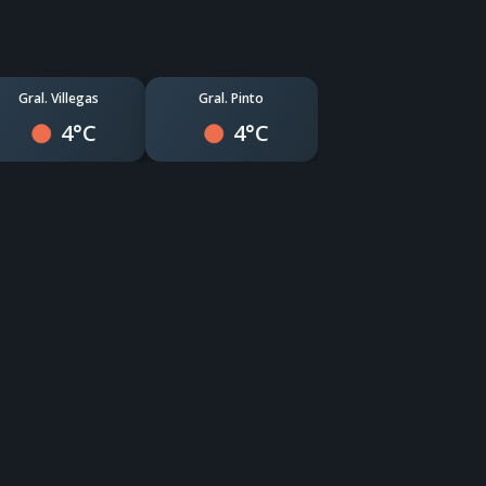
Gral. Villegas
Gral. Pinto
4°C
4°C