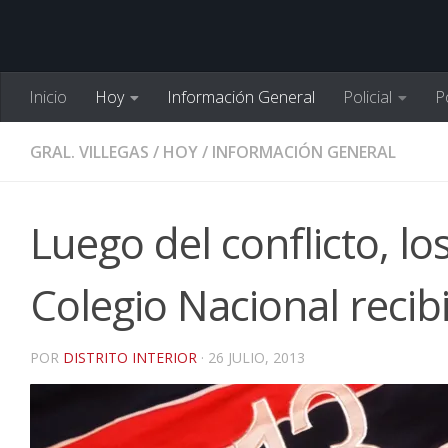
Inicio
Hoy
Información General
Policial
Po
GRAL. VILLEGAS
/
HOY
/
INFORMACIÓN GENERAL
Luego del conflicto, l
Colegio Nacional recib
POR
DISTRITO INTERIOR
·
26 JULIO, 2013