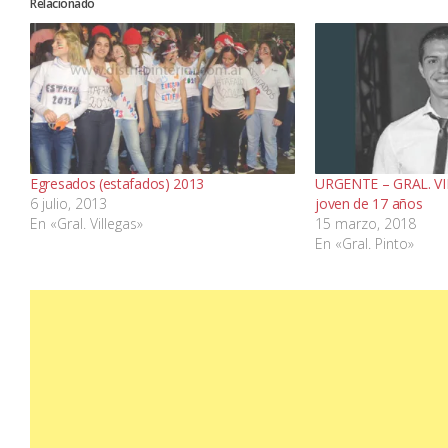
Relacionado
Egresados (estafados) 2013
URGENTE – GRAL. VI
6 julio, 2013
joven de 17 años
En «Gral. Villegas»
15 marzo, 2018
En «Gral. Pinto»