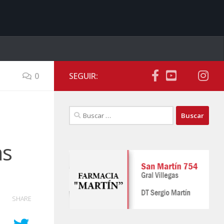
0
SEGUIR:
Buscar:
as
SHARE