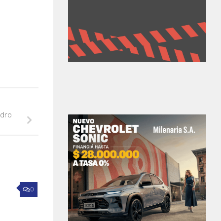
edro
0