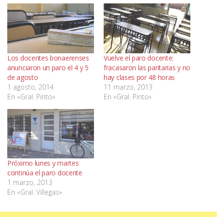
Los docentes bonaerenses
Vuelve el paro docente:
anunciaron un paro el 4 y 5
fracasaron las paritarias y no
de agosto
hay clases por 48 horas
1 agosto, 2014
11 marzo, 2013
En «Gral. Pinto»
En «Gral. Pinto»
Próximo lunes y martes
continúa el paro docente
1 marzo, 2013
En «Gral. Villegas»