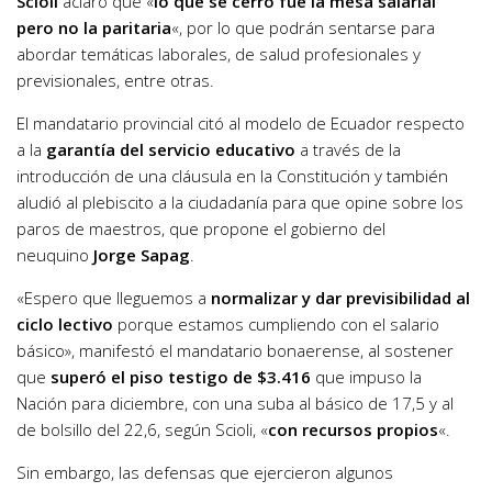
Scioli
aclaró que «
lo que se cerró fue la mesa salarial
pero no la paritaria
«, por lo que podrán sentarse para
abordar temáticas laborales, de salud profesionales y
previsionales, entre otras.
El mandatario provincial citó al modelo de Ecuador respecto
a la
garantía del servicio educativo
a través de la
introducción de una cláusula en la Constitución y también
aludió al plebiscito a la ciudadanía para que opine sobre los
paros de maestros, que propone el gobierno del
neuquino
Jorge Sapag
.
«Espero que lleguemos a
normalizar y dar previsibilidad al
ciclo lectivo
porque estamos cumpliendo con el salario
básico», manifestó el mandatario bonaerense, al sostener
que
superó el piso testigo de $3.416
que impuso la
Nación para diciembre, con una suba al básico de 17,5 y al
de bolsillo del 22,6, según Scioli, «
con recursos propios
«.
Sin embargo, las defensas que ejercieron algunos