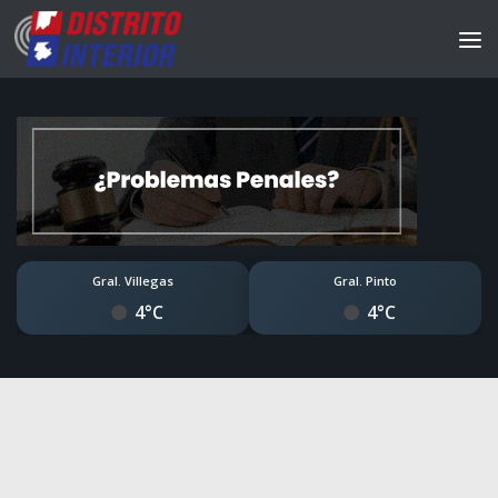
Gral. Villegas
Gral. Pinto
4°C
4°C