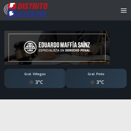
Gral. Villegas
Gral. Pinto
3°C
3°C