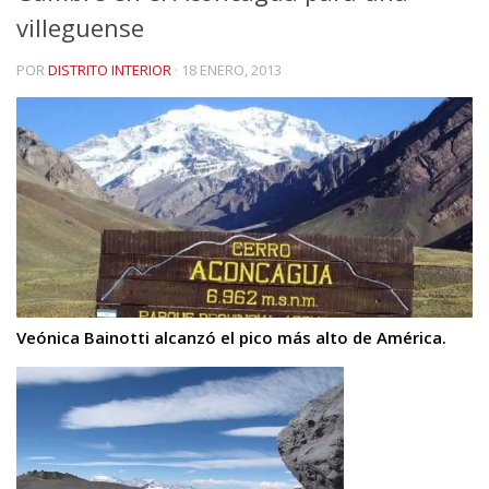
villeguense
POR
DISTRITO INTERIOR
·
18 ENERO, 2013
Veónica Bainotti alcanzó el pico más alto de América.