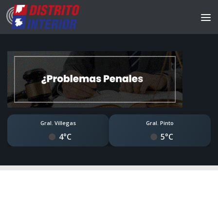
Gral. Villegas
Gral. Pinto
4°C
5°C