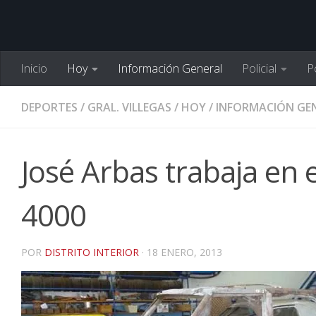
Inicio
Hoy
Información General
Policial
Po
DEPORTES
/
GRAL. VILLEGAS
/
HOY
/
INFORMACIÓN GE
José Arbas trabaja en 
4000
POR
DISTRITO INTERIOR
·
18 ENERO, 2013