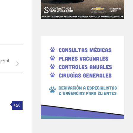
neral
0