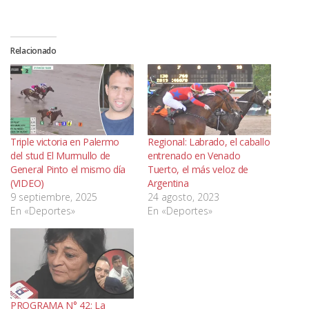
Relacionado
Triple victoria en Palermo
Regional: Labrado, el caballo
del stud El Murmullo de
entrenado en Venado
General Pinto el mismo día
Tuerto, el más veloz de
(VIDEO)
Argentina
9 septiembre, 2025
24 agosto, 2023
En «Deportes»
En «Deportes»
PROGRAMA N° 42: La