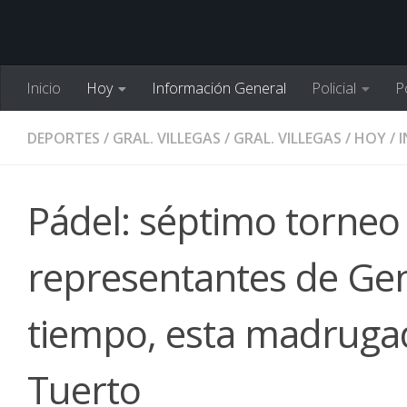
Inicio
Hoy
Información General
Policial
Po
DEPORTES
/
GRAL. VILLEGAS
/
GRAL. VILLEGAS
/
HOY
/
Pádel: séptimo torneo 
representantes de Gen
tiempo, esta madruga
Tuerto