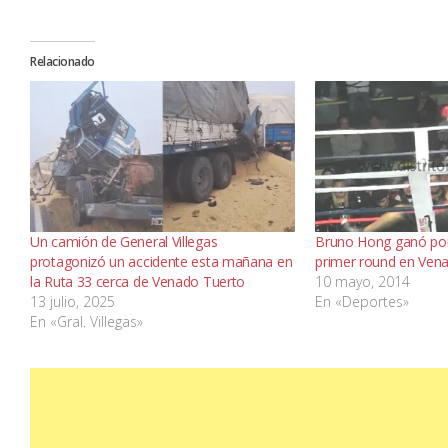
Relacionado
Un camión de General Villegas
Bruno Hong ganó por
protagonizó un accidente esta mañana en
primer round en Ven
la Ruta 33 cerca de Venado Tuerto
10 mayo, 2014
13 julio, 2025
En «Deportes»
En «Gral. Villegas»