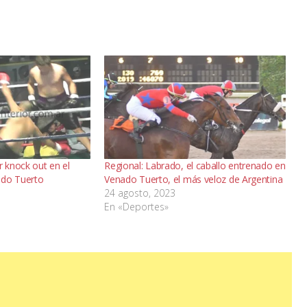
 knock out en el
Regional: Labrado, el caballo entrenado en
ado Tuerto
Venado Tuerto, el más veloz de Argentina
24 agosto, 2023
En «Deportes»