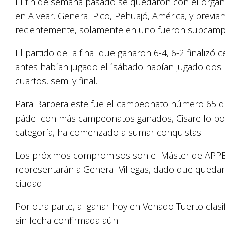
El fin de semana pasado se quedaron con el organ
en Alvear, General Pico, Pehuajó, América, y prev
recientemente, solamente en uno fueron subcam
El partido de la final que ganaron 6-4, 6-2 finalizó
antes habían jugado el ´sábado habían jugado dos 
cuartos, semi y final.
Para Barbera este fue el campeonato número 65 q
pádel con más campeonatos ganados, Cisarello por
categoría, ha comenzado a sumar conquistas.
Los próximos compromisos son el Máster de APPBA
representarán a General Villegas, dado que quedar
ciudad.
Por otra parte, al ganar hoy en Venado Tuerto clasi
sin fecha confirmada aún.