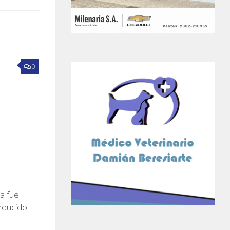
0
ta fue
nducido