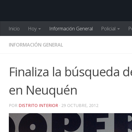
Inicio
Hoy
Información General
Policial
Po
INFORMACIÓN GENERAL
Finaliza la búsqueda d
en Neuquén
POR
DISTRITO INTERIOR
·
29 OCTUBRE, 2012