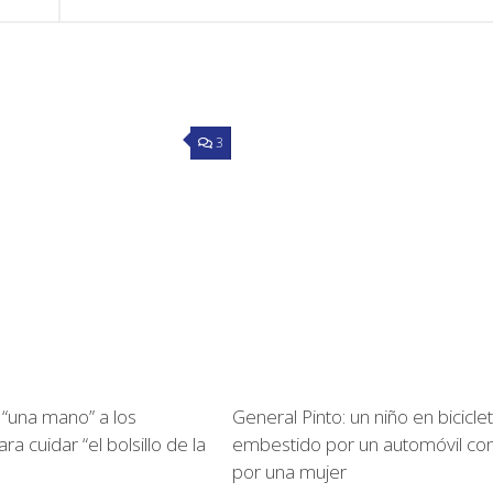
3
ió “una mano” a los
General Pinto: un niño en bicicle
ra cuidar “el bolsillo de la
embestido por un automóvil co
por una mujer