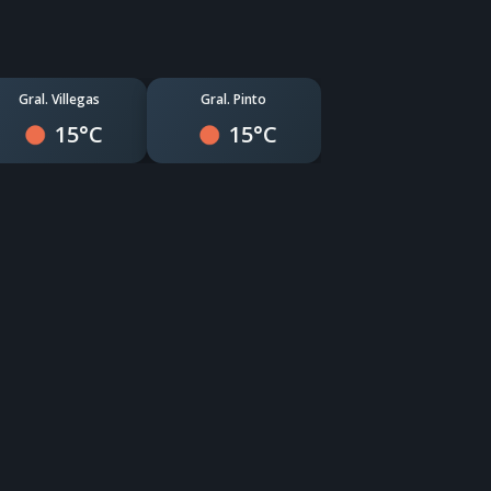
Gral. Villegas
Gral. Pinto
15°C
15°C