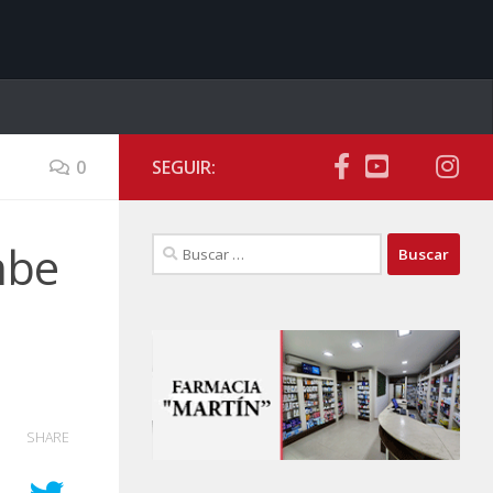
0
SEGUIR:
Buscar:
mbe
SHARE