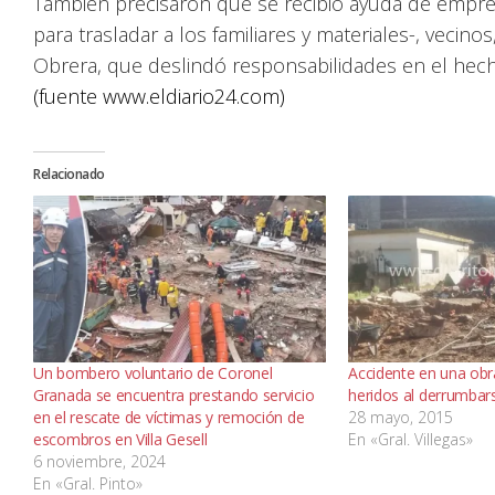
También precisaron que se recibió ayuda de empres
para trasladar a los familiares y materiales-, vecin
Obrera, que deslindó responsabilidades en el hec
(fuente www.eldiario24.com)
Relacionado
Un bombero voluntario de Coronel
Accidente en una obr
Granada se encuentra prestando servicio
heridos al derrumbar
en el rescate de víctimas y remoción de
28 mayo, 2015
escombros en Villa Gesell
En «Gral. Villegas»
6 noviembre, 2024
En «Gral. Pinto»