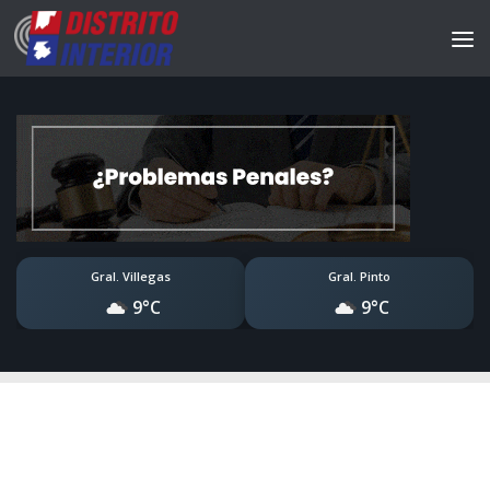
Gral. Villegas
Gral. Pinto
9°C
9°C