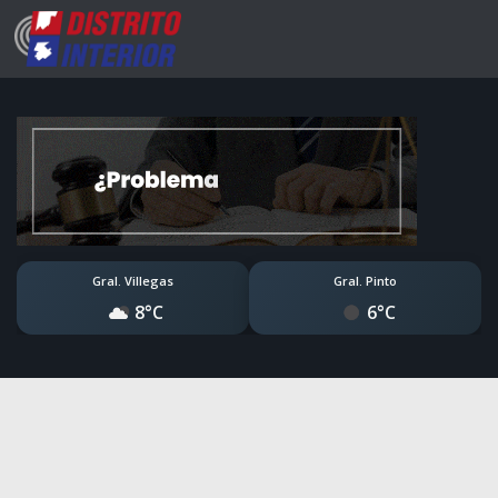
Gral. Villegas
Gral. Pinto
8°C
6°C