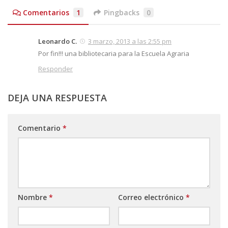
Comentarios
1
Pingbacks
0
Leonardo C.
3 marzo, 2013 a las 2:55 pm
Por fin!!! una bibliotecaria para la Escuela Agraria
Responder
DEJA UNA RESPUESTA
Comentario
*
Nombre
*
Correo electrónico
*