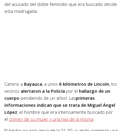
del acusado del doble femicidio que era buscado desde
esta madrugada.
Camino a
Bayauca
, a unos
6 kilómetros de Lincoln
, los
vecinos
alertaron a la Policía
por el
hallazgo de un
cuerpo
pendiendo de un árbol. Las
primeras
informaciones indican que se trata de Miguel Ángel
López
, el hombre que era intensamente buscado por
el
crimen de su mujer y una hija de la misma
.
El hecho ocurrió cerca de la 01.00, cuando comenzó una