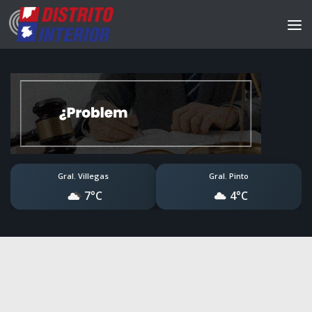
Gral. Villegas
Gral. Pinto
7°C
4°C