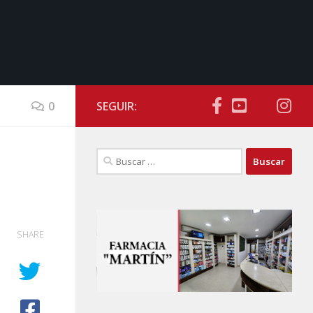
0
SEGUIR:
Buscar:
SHARE