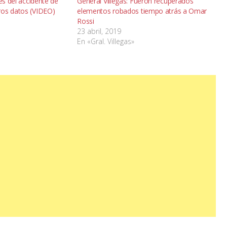
nes del accidente de
General Villegas: Fueron recuperados
ros datos (VIDEO)
elementos robados tiempo atrás a Omar
Rossi
23 abril, 2019
En «Gral. Villegas»