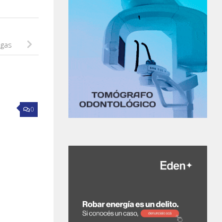
egas
0