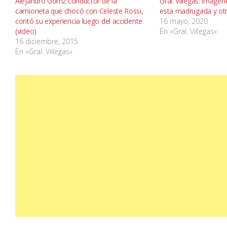
Alejandro Gorriz conductor de la
Gral. Villegas: imáge
camioneta que chocó con Celeste Rossi,
esta madrugada y ot
contó su experiencia luego del accidente
16 mayo, 2020
(video)
En «Gral. Villegas»
16 diciembre, 2015
En «Gral. Villegas»