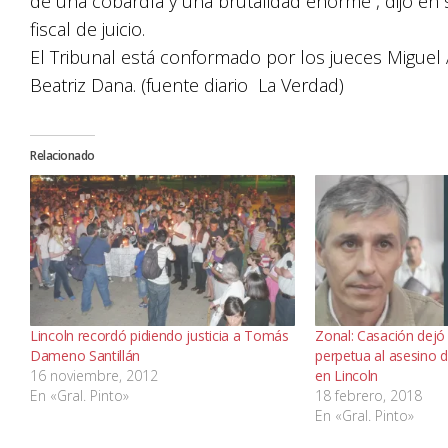
de una cobardía y una brutalidad enorme”, dijo en s
fiscal de juicio.
El Tribunal está conformado por los jueces Miguel Á
Beatriz Dana. (fuente diario La Verdad)
Relacionado
Lincoln recordó pidiendo justicia a Tomás
Zonal: Casación dejó 
Dameno Santillán
perpetua al asesino
16 noviembre, 2012
en Lincoln
En «Gral. Pinto»
18 febrero, 2018
En «Gral. Pinto»