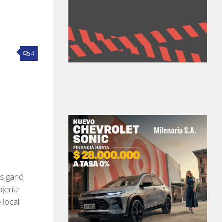
4
as ganó
jería
 local