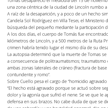
Tomás desapareció el mediodía del 15 de noviembre
una zona céntrica de la ciudad de Lincoln rumbo 
A raíz de la desaparición, y a poco de un hecho sim
Candela Sol Rodríguez en Villa Tesei, el Ministeri
búsqueda del pequeño mediante la participación de
A los dos días, el cuerpo de Tomás fue encontrad
kilómetros de Lincoln, y a 500 metros de la Ruta Pro
crimen habría tenido lugar el mismo día de su desa
La autopsia determinó que la muerte de Tomas se p
a consecuencia de politraumatismos; traumatismo 
ambas zonas laterales de cráneo (fractura de base
contundente y romo”.
Sobre Cuello pesa el cargo de “homicidio agravado 
“El hecho está agravado porque se actuó sobre segu
dolor y la agonía que sufrió el nene. Se ve que le 
defensa en sus brazos. No cabe duda de que se di