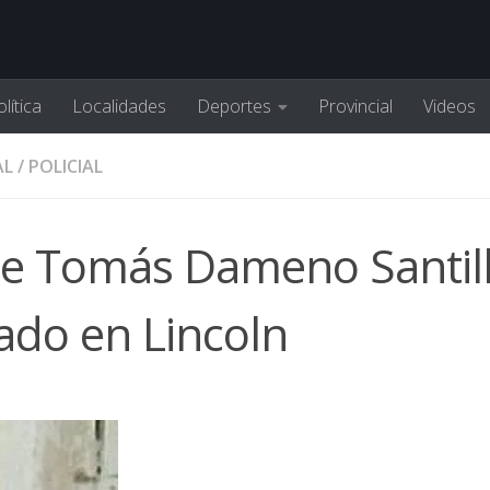
lítica
Localidades
Deportes
Provincial
Videos
AL
/
POLICIAL
de Tomás Dameno Santill
ado en Lincoln