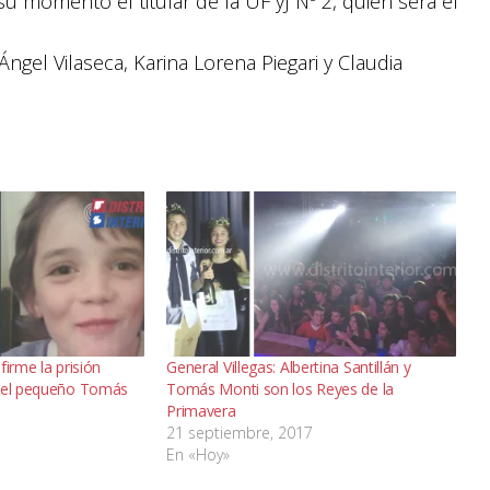
u momento el titular de la UF yJ Nº 2, quien será el
ngel Vilaseca, Karina Lorena Piegari y Claudia
firme la prisión
General Villegas: Albertina Santillán y
 del pequeño Tomás
Tomás Monti son los Reyes de la
Primavera
21 septiembre, 2017
En «Hoy»