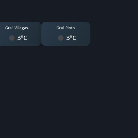
Gral. Villegas
Gral. Pinto
3°C
3°C