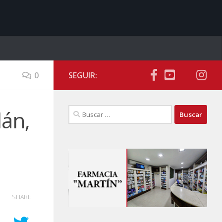
0
SEGUIR:
Buscar:
án,
SHARE