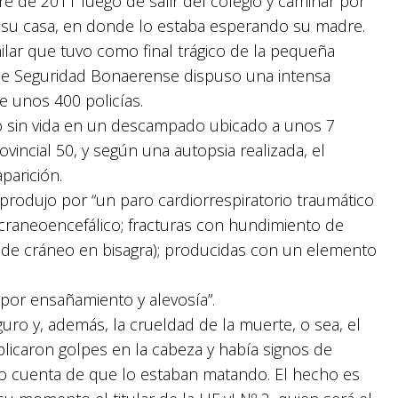
 de 2011 luego de salir del colegio y caminar por
a su casa, en donde lo estaba esperando su madre.
ilar que tuvo como final trágico de la pequeña
o de Seguridad Bonaerense dispuso una intensa
 unos 400 policías.
o sin vida en un descampado ubicado a unos 7
vincial 50, y según una autopsia realizada, el
parición.
rodujo por “un paro cardiorrespiratorio traumático
craneoencefálico; fracturas con hundimiento de
 de cráneo en bisagra); producidas con un elemento
por ensañamiento y alevosía”.
ro y, además, la crueldad de la muerte, o sea, el
aplicaron golpes en la cabeza y había signos de
o cuenta de que lo estaban matando. El hecho es