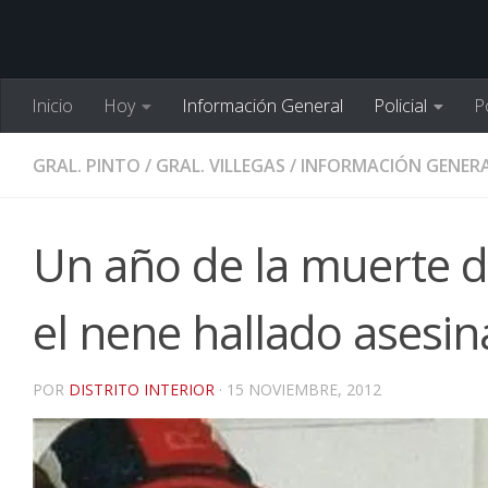
Inicio
Hoy
Información General
Policial
Po
GRAL. PINTO
/
GRAL. VILLEGAS
/
INFORMACIÓN GENER
Un año de la muerte 
el nene hallado asesin
POR
DISTRITO INTERIOR
·
15 NOVIEMBRE, 2012