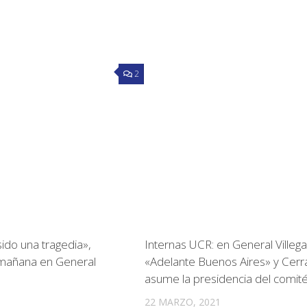
2
ido una tragedia»,
Internas UCR: en General Villeg
 mañana en General
«Adelante Buenos Aires» y Cerra
asume la presidencia del comité
22 MARZO, 2021