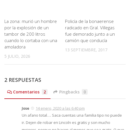
La zona: murió un hombre
Policía de la bonaerense
por la explosión de un
radicado en Gral. Villegas
tambor de 200 litros
fue demorado junto a un
cuando lo cortaba con una
camión que conducía
amoladora
13 SEPTIEMBRE, 2017
5 JULIO, 2026
2 RESPUESTAS
Comentarios
2
Pingbacks
0
Jose
14 enero, 2020 a las 6:40 pm
Un afano total…. Saca cuentas una familia tipo no puede
ir. Dejen de robar en Lincoln es gratis y son mucho
mejores, porque no hacen al menos que sea gratis. O que