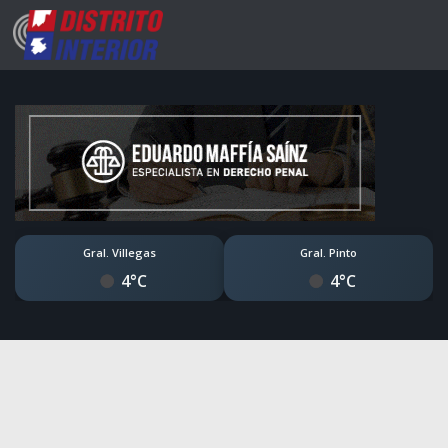
Gral. Villegas
Gral. Pinto
4°C
4°C