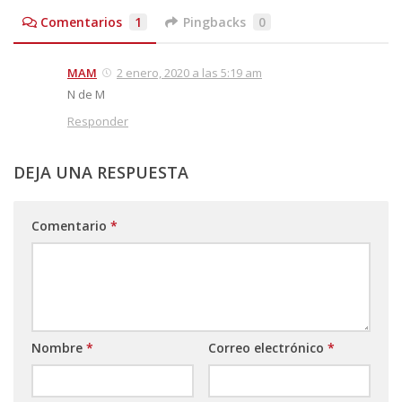
Comentarios
1
Pingbacks
0
MAM
2 enero, 2020 a las 5:19 am
N de M
Responder
DEJA UNA RESPUESTA
Comentario
*
Nombre
*
Correo electrónico
*