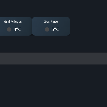
Gral. Villegas
Gral. Pinto
4°C
5°C