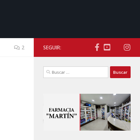
2
SEGUIR:
Buscar:
.