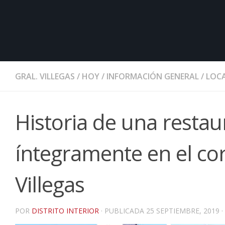
GRAL. VILLEGAS
/
HOY
/
INFORMACIÓN GENERAL
/
LOCA
Historia de una restau
íntegramente en el cor
Villegas
POR
DISTRITO INTERIOR
· PUBLICADA
25 SEPTIEMBRE, 2019
·