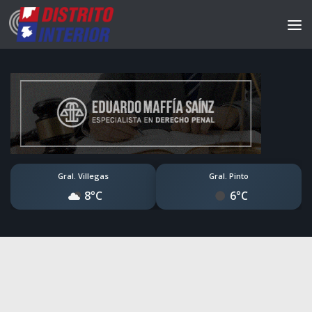
Gral. Villegas
Gral. Pinto
8°C
6°C