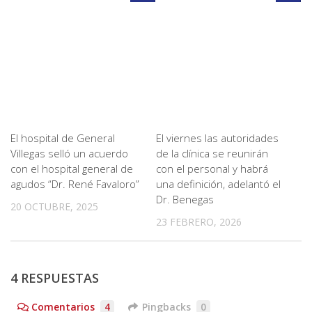
El hospital de General
El viernes las autoridades
Villegas selló un acuerdo
de la clínica se reunirán
con el hospital general de
con el personal y habrá
agudos “Dr. René Favaloro”
una definición, adelantó el
Dr. Benegas
20 OCTUBRE, 2025
23 FEBRERO, 2026
4 RESPUESTAS
Comentarios
4
Pingbacks
0