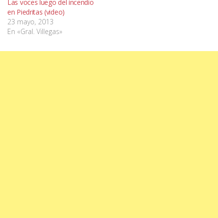
Las voces luego del incendio
en Piedritas (video)
23 mayo, 2013
En «Gral. Villegas»