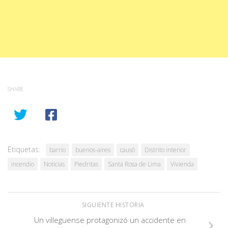
SHARE
Etiquetas:
barrio
buenos-aires
causó
Distrito interior
incendio
Noticias
Piedritas
Santa Rosa de Lima
Vivienda
SIGUIENTE HISTORIA
Un villeguense protagonizó un accidente en