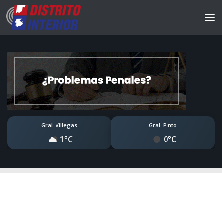
Gral. Villegas
Gral. Pinto
1°C
0°C