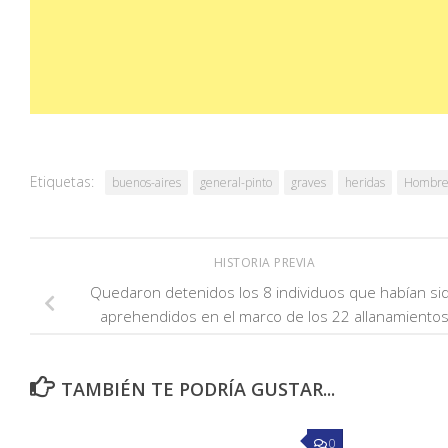
Etiquetas:
buenos-aires
general-pinto
graves
heridas
Hombr
HISTORIA PREVIA
Quedaron detenidos los 8 individuos que habían si
aprehendidos en el marco de los 22 allanamiento
TAMBIÉN TE PODRÍA GUSTAR...
0