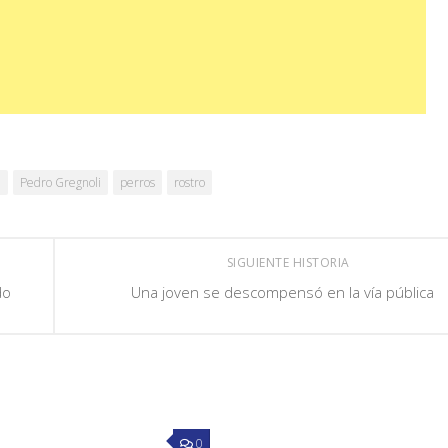
e
Pedro Gregnoli
perros
rostro
SIGUIENTE HISTORIA
do
Una joven se descompensó en la vía pública
s
0