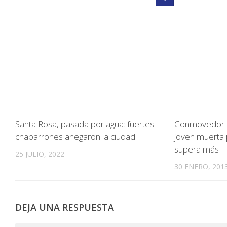
Santa Rosa, pasada por agua: fuertes
Conmovedor re
chaparrones anegaron la ciudad
joven muerta p
supera más
25 JULIO, 2022
30 ENERO, 201
DEJA UNA RESPUESTA