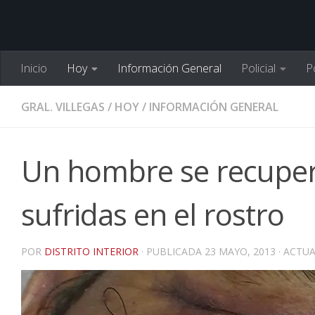
Inicio
Hoy
Información General
Policial
Po
GRAL. VILLEGAS
/
HOY
/
INFORMACIÓN GENERAL
Un hombre se recupera
sufridas en el rostro
POR
DISTRITO INTERIOR
· PUBLICADA
23 MAYO, 2013
· ACTU