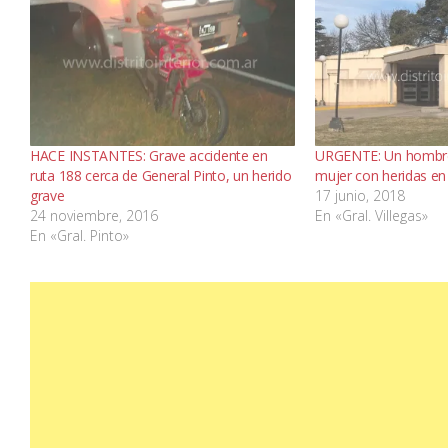
HACE INSTANTES: Grave accidente en
URGENTE: Un hombre
ruta 188 cerca de General Pinto, un herido
mujer con heridas en 
grave
17 junio, 2018
24 noviembre, 2016
En «Gral. Villegas»
En «Gral. Pinto»