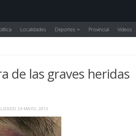
lítica
Localidades
Deportes
Provincial
Videos
 de las graves heridas
ALIZADO
24 MAYO, 2013