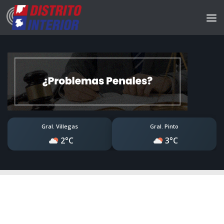
Gral. Villegas
Gral. Pinto
2°C
3°C