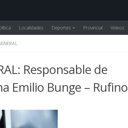
lítica
Localidades
Deportes
Provincial
Videos
GENERAL
L: Responsable de
na Emilio Bunge – Rufino