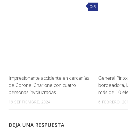
5
Impresionante accidente en cercanías
General Pinto:
de Coronel Charlone con cuatro
bordeadora, l
personas involucradas
más de 10 el
19 SEPTIEMBRE, 2024
6 FEBRERO, 20
DEJA UNA RESPUESTA