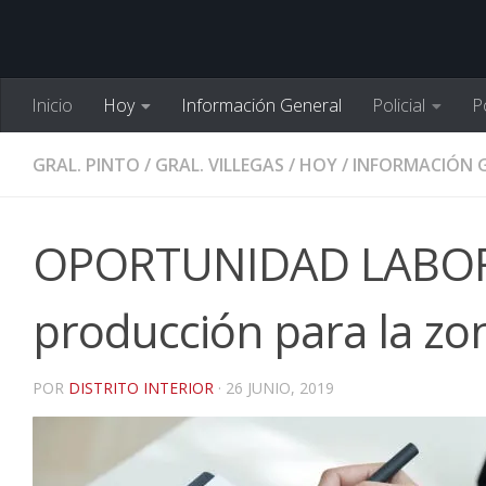
Inicio
Hoy
Información General
Policial
Po
GRAL. PINTO
/
GRAL. VILLEGAS
/
HOY
/
INFORMACIÓN 
OPORTUNIDAD LABORA
producción para la zo
POR
DISTRITO INTERIOR
·
26 JUNIO, 2019