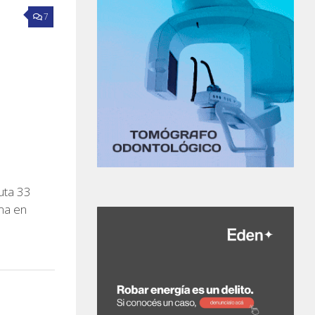
7
uta 33
oma en