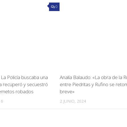
0
 La Policía buscaba una
Analía Balaudo: «La obra de la R
a recuperó y secuestró
entre Piedritas y Rufino se ret
emetos robados
breve»
16
2 JUNIO, 2024