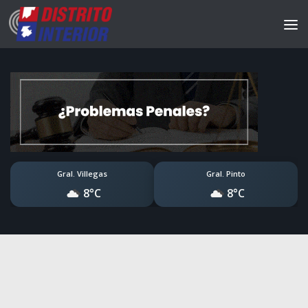
Gral. Villegas
Gral. Pinto
8°C
8°C