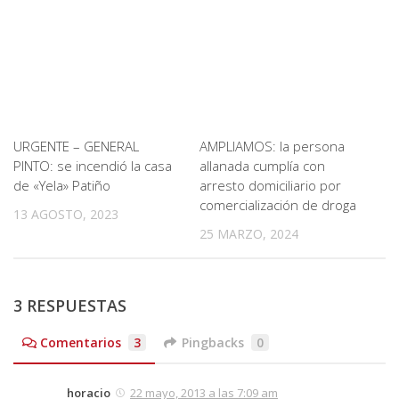
URGENTE – GENERAL
AMPLIAMOS: la persona
PINTO: se incendió la casa
allanada cumplía con
de «Yela» Patiño
arresto domiciliario por
comercialización de droga
13 AGOSTO, 2023
25 MARZO, 2024
3 RESPUESTAS
Comentarios
3
Pingbacks
0
horacio
22 mayo, 2013 a las 7:09 am