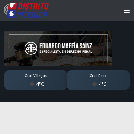
Gral. Villegas
Gral. Pinto
4°C
4°C