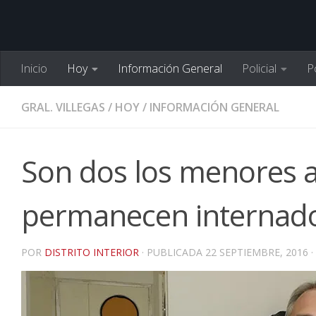
Inicio
Hoy
Información General
Policial
Po
GRAL. VILLEGAS
/
HOY
/
INFORMACIÓN GENERAL
Son dos los menores a
permanecen internad
POR
DISTRITO INTERIOR
· PUBLICADA
22 SEPTIEMBRE, 2016
·