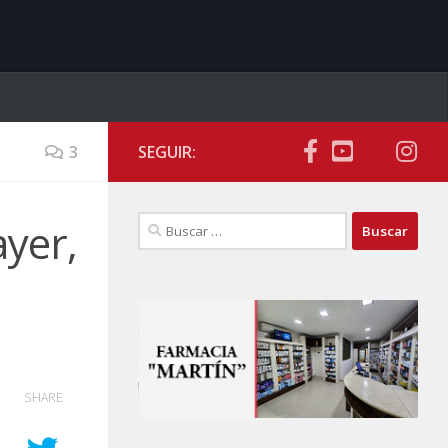
3
SEGUIR:
Buscar:
ayer,
SHARE