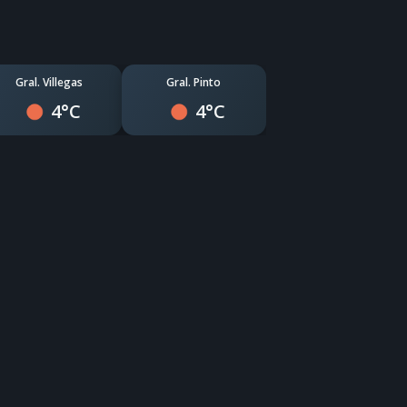
Gral. Villegas
Gral. Pinto
4°C
4°C