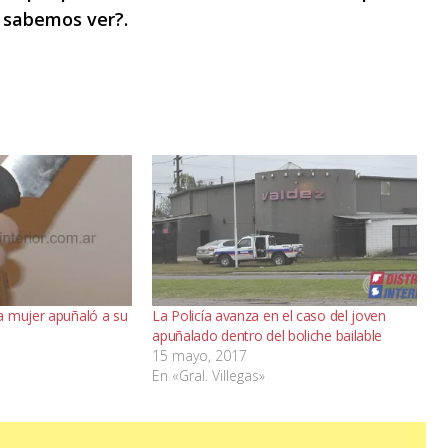
 sabemos ver?.
a mujer apuñaló a su
La Policía avanza en el caso del joven
apuñalado dentro del boliche bailable
15 mayo, 2017
En «Gral. Villegas»