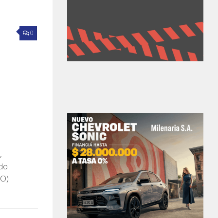
0
,
ndo
EO)