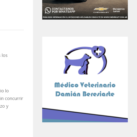
 los
io lo
n concurrir
zo y