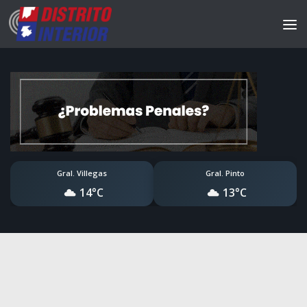
Gral. Villegas
Gral. Pinto
14°C
13°C