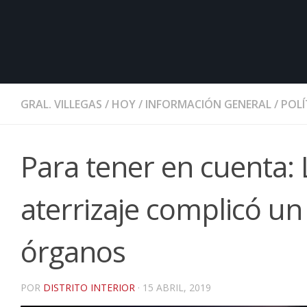
GRAL. VILLEGAS
/
HOY
/
INFORMACIÓN GENERAL
/
POLÍ
Para tener en cuenta: 
aterrizaje complicó un
órganos
POR
DISTRITO INTERIOR
·
15 ABRIL, 2019