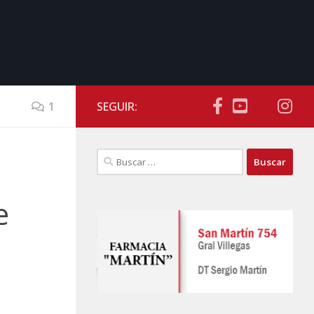
1
SEGUIR:
Buscar:
e