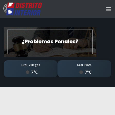
Gral. Villegas
Gral. Pinto
7°C
7°C