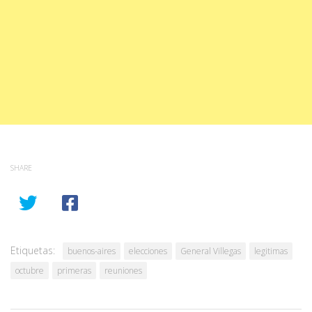
SHARE
Etiquetas:
buenos-aires
elecciones
General Villegas
legitimas
octubre
primeras
reuniones