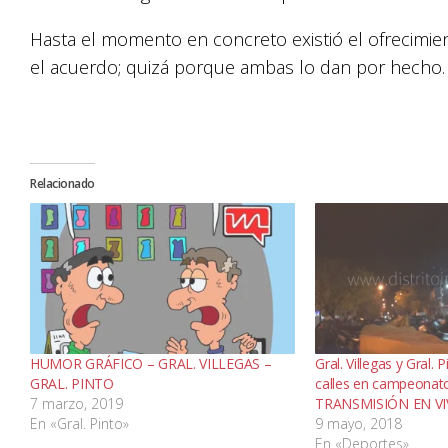
Hasta el momento en concreto existió el ofrecimie
el acuerdo; quizá porque ambas lo dan por hecho.
Relacionado
HUMOR GRÁFICO – GRAL. VILLEGAS –
Gral. Villegas y Gral. 
GRAL. PINTO
calles en campeonat
7 marzo, 2019
TRANSMISIÓN EN V
En «Gral. Pinto»
9 mayo, 2018
En «Deportes»