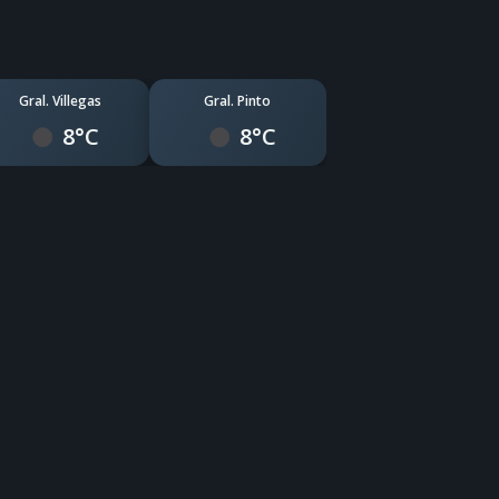
Gral. Villegas
Gral. Pinto
8°C
8°C