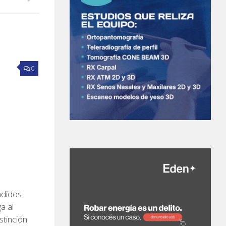
0
ndidos
a al
stinción