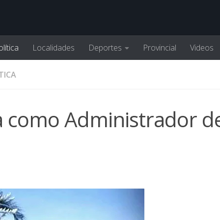
lítica
Localidades
Deportes
Provincial
Videos
TICA
a como Administrador d