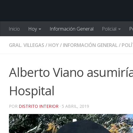
Inicio
Hoy
Información General
Policial
Po
GRAL. VILLEGAS
/
HOY
/
INFORMACIÓN GENERAL
/
POLÍ
Alberto Viano asumirí
Hospital
POR
DISTRITO INTERIOR
·
5 ABRIL, 2019