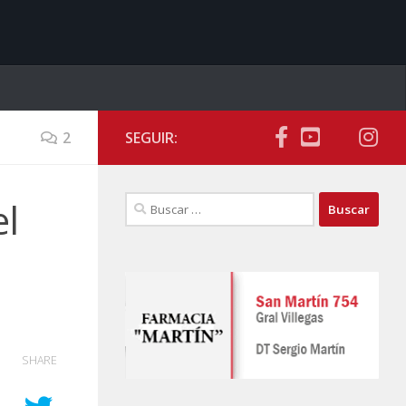
2
SEGUIR:
Buscar:
el
SHARE