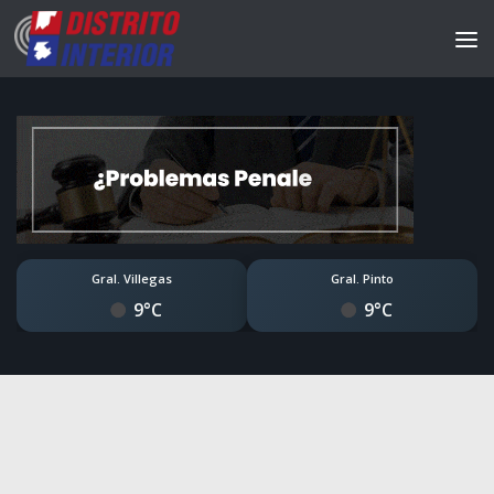
Gral. Villegas
Gral. Pinto
9°C
9°C