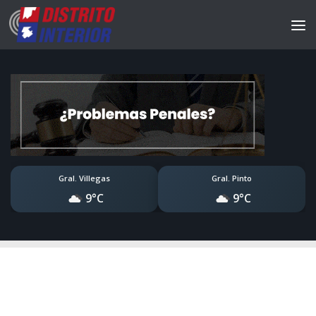
Gral. Villegas
Gral. Pinto
9°C
9°C