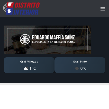
Gral. Villegas
Gral. Pinto
1°C
0°C