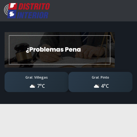
Gral. Villegas
Gral. Pinto
7°C
4°C