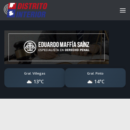
Gral. Villegas
Gral. Pinto
13°C
14°C