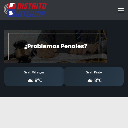
Gral. Villegas
Gral. Pinto
8°C
8°C