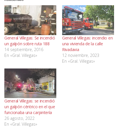
General Villegas: Se incendió
General Villegas: incendio en
un galpón sobre ruta 188
una vivienda de la calle
14 septiembre, 2016
Rivadavia
En «Gral. Villegas»
12 noviembre, 2023
En «Gral. Villegas»
General Villegas: se incendió
un galpón céntrico en el que
funcionaba una carpintería
26 agosto, 2022
En «Gral. Villegas»